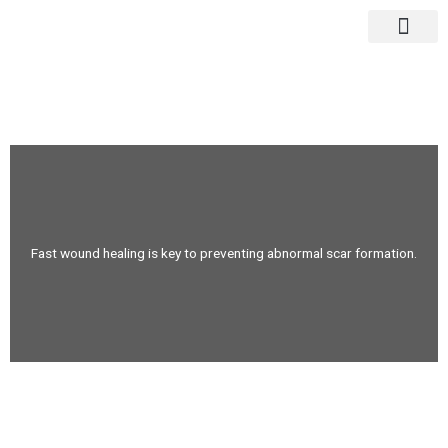
Nhảy
tới
nội
TRANG CHỦ
VỀ WOU
CASE STUD
NGHIÊN CỨU LÂM SÀNG
TIN TỨC & SỰ 
MUA NGAY
dung
Fast wound healing is key to preventing abnormal scar formation.